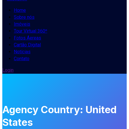
Home
Sobre nós
Imóveis
Tour Virtual 360º
Fotos Áereas
Cartão Digital
Notícias
Contato
Login
Agency Country:
United
States