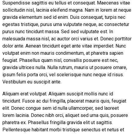
Suspendisse sagittis eu tellus et consequat. Maecenas vitae
sollicitudin nisl, lacinia eleifend magna. Nam in lorem at neque
gravida elementum sed id enim. Duis consequat, turpis nec
egestas tristique, purus urna vulputate neque, ac consectetur
purus nunc tincidunt massa. Sed sed vulputate est. In
malesuada massa nisl, ac auctor orci varius et. Donec porttitor
dolor ante. Aenean tincidunt eget ante vitae imperdiet. Nunc
volutpat enim non mauris condimentum, at pharetra sapien
feugiat. Phasellus quam nisl, convallis posuere est nec,
gravida ultrices nulla. Nulla rutrum, mauris ut posuere ornare,
ipsum felis porta orci, vel scelerisque nunc neque id risus.
Vestibulum eu suscipit ante.
Aliquam erat volutpat. Aliquam suscipit mollis nunc id
tincidunt. Fusce ac dui fringilla, placerat mauris quis, feugiat
elit. Donec congue sem id nulla ullamcorper, sed laoreet
lorem lacinia. Donec nibh orci, aliquet sed urna quis, posuere
pharetra ex. Phasellus fringilla gravida elit ut sagittis.
Pellentesque habitant morbi tristique senectus et netus et