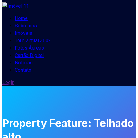
Home
Sobre nós
Imóveis
Tour Virtual 360º
Fotos Áereas
Cartão Digital
Notícias
Contato
Login
Property Feature:
Telhado
alto