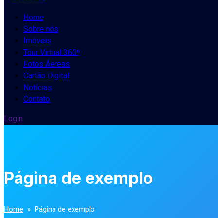
Home
Sobre nós
Imóveis
Tour Virtual 360º
Fotos Áereas
Cartão Digital
Notícias
Contato
Login
Página de exemplo
Home
» Página de exemplo